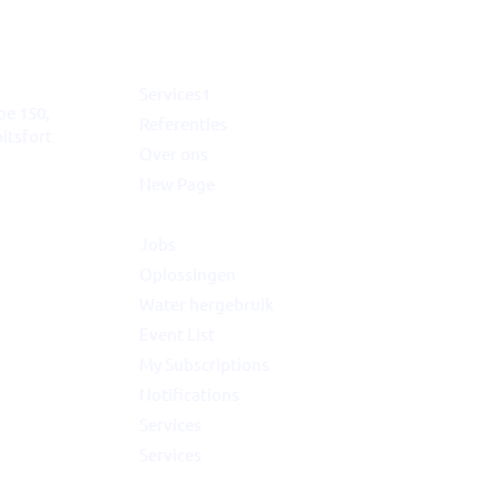
Services1
pe 150,
Referenties
itsfort
Over ons
New Page
New Page
ée 17,
Jobs
Oplossingen
Water hergebruik
Event List
My Subscriptions
Notifications
Services
Services