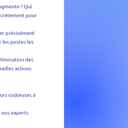
augmente ? Qui
oncrètement pour
r précisément
r les postes les
timisation des
quelles actions
eurs coûteuses à
 nos experts