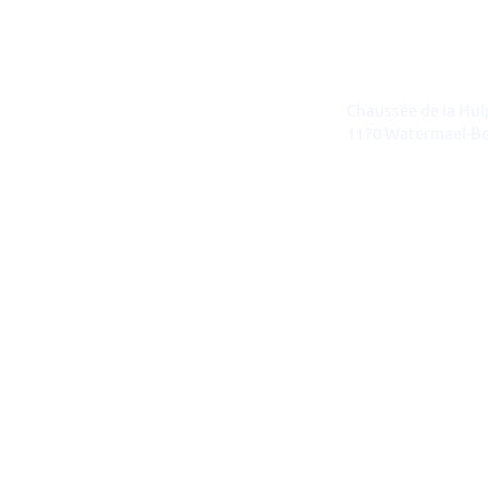
Brussel :
+32 478 94 40 64
Chaussée de la Hul
contact@revalio.tech
1170 Watermael-Bo
LinkedIn
Namen :
BE1008.958.960
Avenue de la Vecqu
5000
België