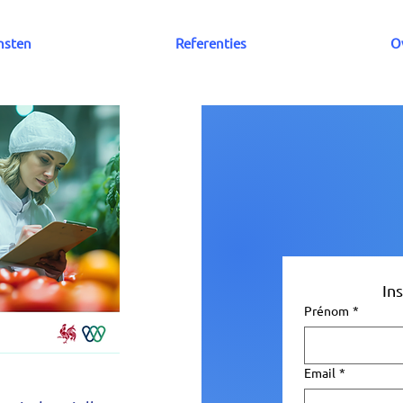
nsten
Referenties
O
In
Prénom
*
Email
*