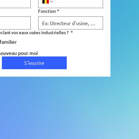
Fonction
*
claré vos eaux usées industrielles ?
*
 familier
 nouveau pour moi
S'inscrire