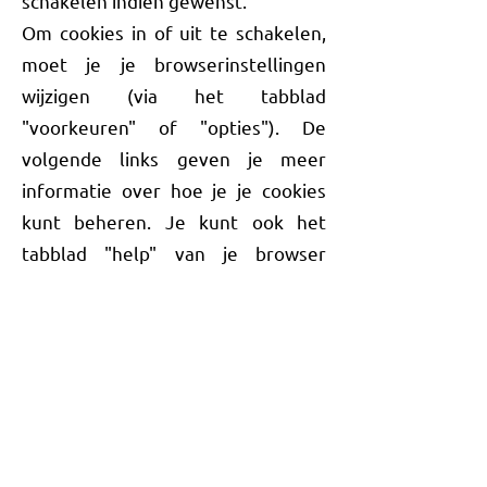
schakelen indien gewenst.
Om cookies in of uit te schakelen,
moet je je browserinstellingen
wijzigen (via het tabblad
"voorkeuren" of "opties"). De
volgende links geven je meer
informatie over hoe je je cookies
kunt beheren. Je kunt ook het
tabblad "help" van je browser
raadplegen, namelijk:
Hoe cookies te verwijderen en
beheren in Edge
Hoe cookies te verwijderen en
beheren
in Mozilla Firefox
Hoe cookies te verwijderen en
beheren
in Chrome