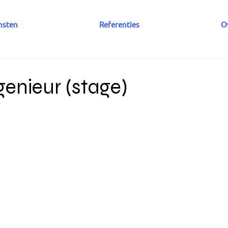
nsten
Referenties
O
genieur (stage)