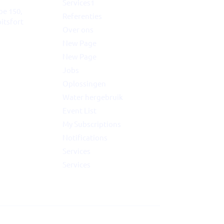
Services1
pe 150,
Referenties
itsfort
Over ons
New Page
lio op BX1: herdenken
New Page
ée 17,
we water gebruiken,
ndelen en hergebruiken
Jobs
Oplossingen
Water hergebruik
Event List
My Subscriptions
Notifications
Services
Services