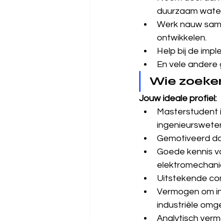
duurzaam wate
Werk nauw same
ontwikkelen.
Help bij de imp
En vele andere g
Wie zoeke
Jouw ideale profiel:
Masterstudent i
ingenieurswete
Gemotiveerd do
Goede kennis va
elektromechan
Uitstekende co
Vermogen om in
industriële omg
Analytisch verm