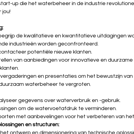
tart-up die het waterbeheer in de industrie revolutione
 jou!
g:
 begrijp de kwalitatieve en kwantitatieve uitdagingen 
nde industrieën worden geconfronteerd.
 contacteer potentiële nieuwe klanten.
stellen van aanbiedingen voor innovatieve en duurzame
 klanten.
ergaderingen en presentaties om het bewustzijn van 
 duurzaam waterbeheer te vergroten.
lyseer gegevens over waterverbruik en -gebruik.
ssingen om de watervoetafdruk te verminderen.
pporten met aanbevelingen voor het verbeteren van het
ossingen en structuren:
het ontwerp en dimensionering van technische oplossi