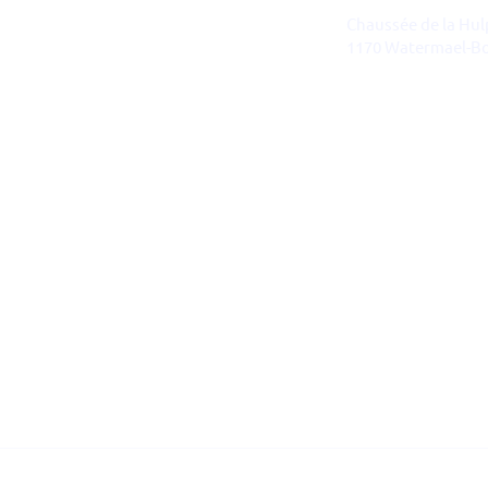
Brussel :
+32 478 94 40 64
Chaussée de la Hul
contact@revalio.tech
1170 Watermael-Bo
Stage– Head of Growth
LinkedIn
Namen :
Reva
BE1008.958.960
Avenue de la Vecqu
hoe 
5000
België
beha