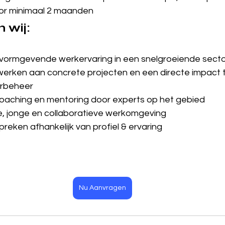
or minimaal 2 maanden
 wij:
n vormgevende werkervaring in een snelgroeiende sect
werken aan concrete projecten en een directe impact 
rbeheer
coaching en mentoring door experts op het gebied
, jonge en collaboratieve werkomgeving
preken 
afhankelijk van profiel & ervaring
Nu Aanvragen