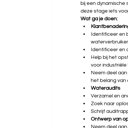
bij een dynamische s
deze stage iets voor
Wat ga je doen:
Klantbenaderin
Identificeer en
waterverbruike
Identificeer en
Help bij het op
voor industriële
Neem deel aan v
het belang van
Wateraudits
Verzamel en ana
Zoek naar oplo
Schrijf auditra
Ontwerp van opl
Neem deel aan 