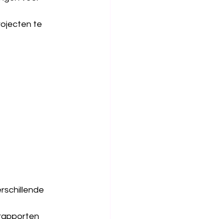
jecten te 
 
schillende 
 rapporten