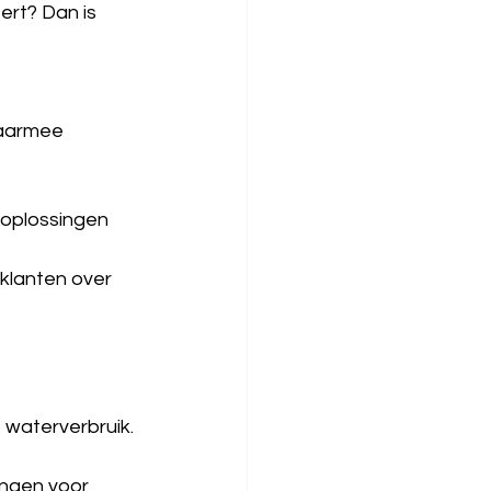
ert? Dan is 
waarmee 
 oplossingen 
klanten over 
 waterverbruik.
ngen voor 