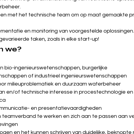
rbeheer.
n met het technische team om op maat gemaakte pro
lementatie en monitoring van voorgestelde oplossingen.
evarieerde taken, zoals in elke start-up!
n we?
n bio-ingenieurswetenschappen, burgerlijke 
nschappen of industrieel ingenieurswetenschappen
or milieuproblematiek en duurzaam waterbeheer
n en/of technische interesse in procestechnologie en
ica
mmunicatie- en presentatievaardigheden
 teamverband te werken en zich aan te passen aan ver
evingen
ogen en het kunnen schrijven van duidelijke, beknopte