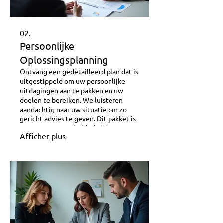
02.
Persoonlijke
Oplossingsplanning
Ontvang een gedetailleerd plan dat is
uitgestippeld om uw persoonlijke
uitdagingen aan te pakken en uw
doelen te bereiken. We luisteren
aandachtig naar uw situatie om zo
gericht advies te geven. Dit pakket is
ontworpen om u helderheid en een
Afficher plus
concrete routekaart te bieden voor
succes. Begin vandaag nog met het
realiseren van uw ambities.