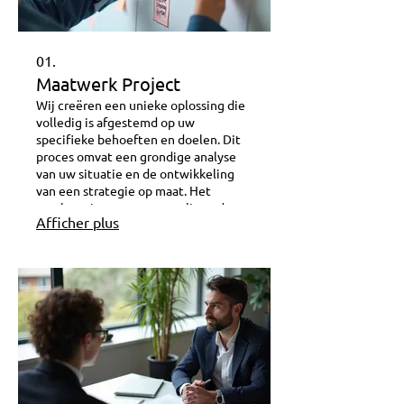
01.
Maatwerk Project
Wij creëren een unieke oplossing die
volledig is afgestemd op uw
specifieke behoeften en doelen. Dit
proces omvat een grondige analyse
van uw situatie en de ontwikkeling
van een strategie op maat. Het
resultaat is een gepersonaliseerde
Afficher plus
aanpak die maximale impact
garandeert. Laat ons uw visie
realiseren met een oplossing die
nergens anders te vinden is.