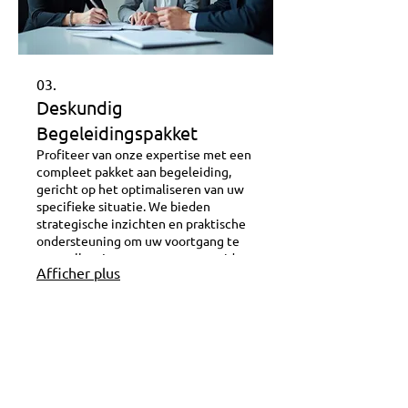
03.
Deskundig
Begeleidingspakket
Profiteer van onze expertise met een
compleet pakket aan begeleiding,
gericht op het optimaliseren van uw
specifieke situatie. We bieden
strategische inzichten en praktische
ondersteuning om uw voortgang te
versnellen. Laat onze experts u gidsen
Afficher plus
door complexe vraagstukken en
ontdek nieuwe mogelijkheden. Dit
pakket is uw sleutel tot effectieve
besluitvorming.